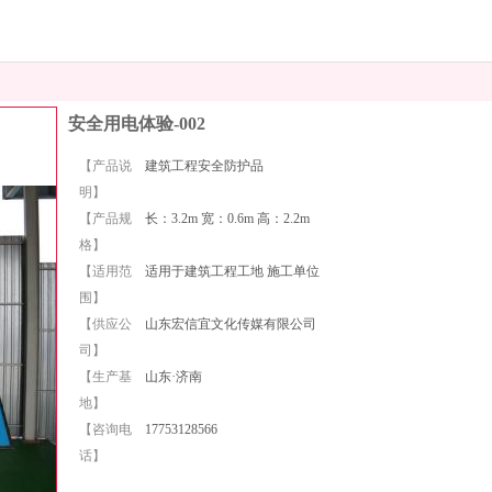
安全用电体验-002
【产品说
建筑工程安全防护品
明】
【产品规
长：3.2m 宽：0.6m 高：2.2m
格】
【适用范
适用于建筑工程工地 施工单位
围】
【供应公
山东宏信宜文化传媒有限公司
司】
【生产基
山东·济南
地】
【咨询电
17753128566
话】