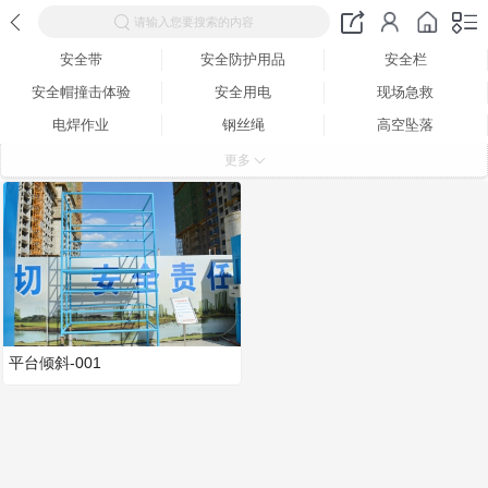
请输入您要搜索的内容
安全带
安全防护用品
安全栏
安全帽撞击体验
安全用电
现场急救
电焊作业
钢丝绳
高空坠落
灭火器
平衡木
平台倾斜
更多
墙体倾倒体验区
不锈钢
平台倾斜-001