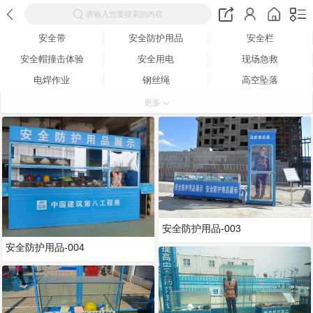
请输入您要搜索的内容
安全带
安全防护用品
安全栏
安全帽撞击体验
安全用电
现场急救
电焊作业
钢丝绳
高空坠落
灭火器
平衡木
平台倾斜
更多
墙体倾倒体验区
不锈钢
安全防护用品-003
安全防护用品-004