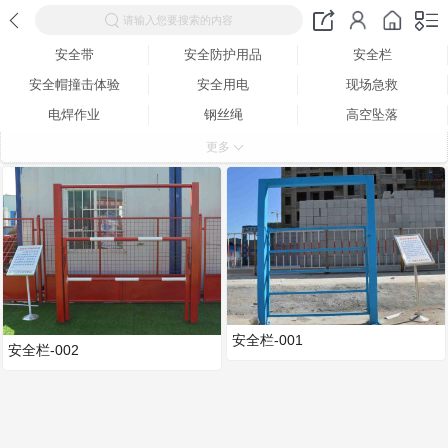
请输入您要搜索的内容
安全带
安全防护用品
安全栏
安全帽撞击体验
安全用电
现场急救
电焊作业
钢丝绳
高空坠落
灭火器
平衡木
平台倾斜
更多
墙体倾倒体验区
不锈钢
安全栏-001
安全栏-002